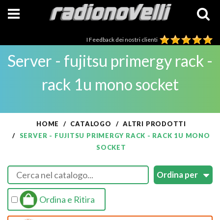
I Feedback dei nostri clienti
Server - fujitsu primergy rack -
rack 1u mono socket
HOME
CATALOGO
ALTRI PRODOTTI
SERVER - FUJITSU PRIMERGY RACK - RACK 1U MONO
SOCKET
Ordina e Ritira