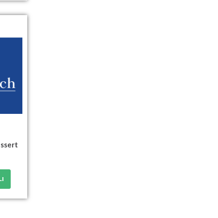
essert
LI