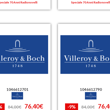
peciale 70 Anni Radionovelli
Speciale 70 Anni Radionovell
1046612701
1046612790
76,40€
76,
%
-9%
84,00€
84,00€