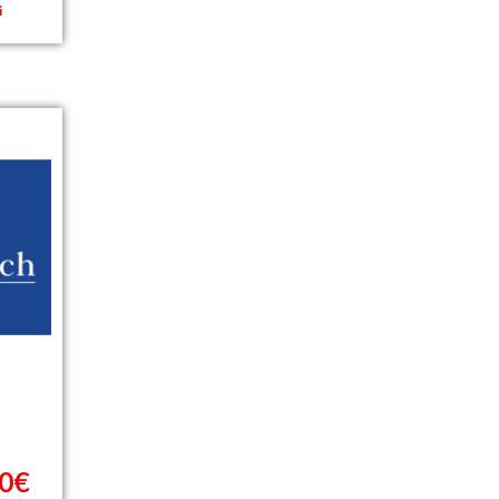
i
40€