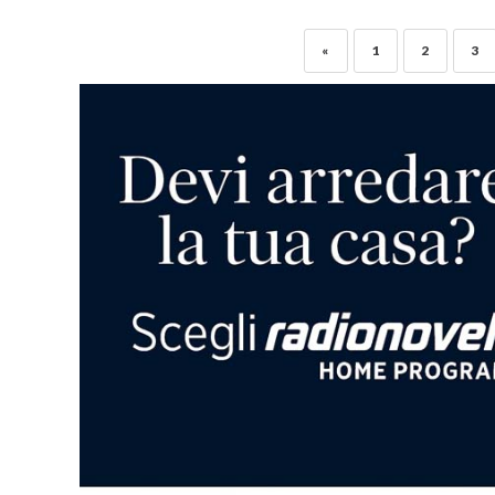
«
1
2
3