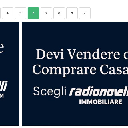
4
5
6
7
8
9
»