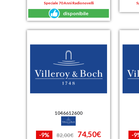
Speciale 70 Anni Radionovelli
S
disponibile
1046612600
74,50€
-9%
-9
82,00€