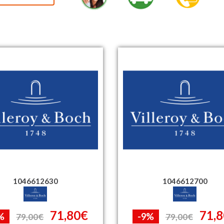
1046612630
1046612700
71,80€
71,
%
-9%
79,00€
79,00€