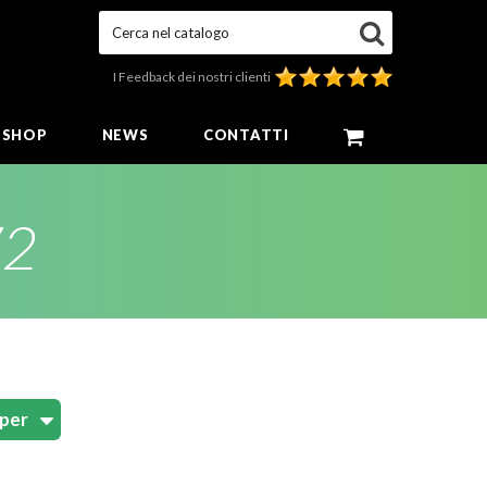
Cerca nel catalogo
I Feedback dei nostri clienti
E SHOP
NEWS
CONTATTI
72