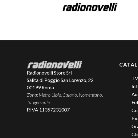
CATA
Radionovelli Store Srl
TV
Salita di Poggio San Lorenzo, 22
Inf
00199
Roma
Aud
Zona: Metro Libia, Salario, Nomentano,
Tangenziale
Fo
P.IVA 11357231007
Co
Pic
Gr
Cl