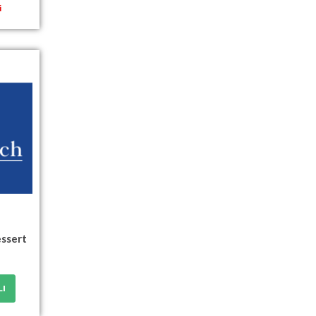
i
ssert
LI