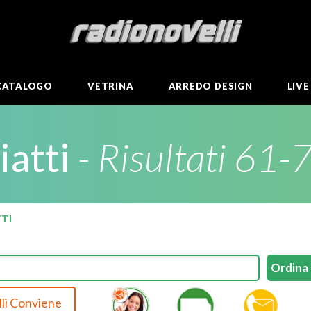
CATALOGO
VETRINA
ARREDO DESIGN
LIV
iatti
- Risultati 61-
TTI
li Conviene