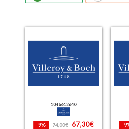
1046612640
67,30€
-9%
-9
74,00€