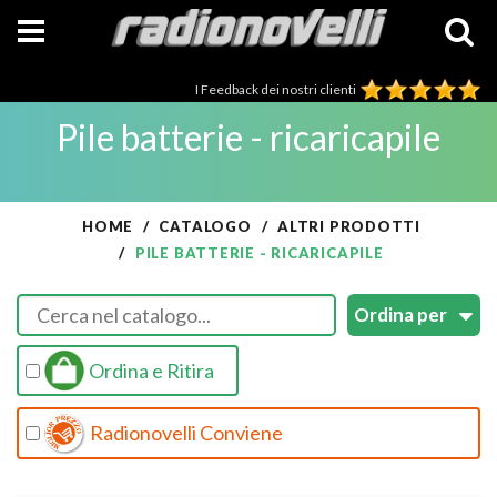
I Feedback dei nostri clienti
Pile batterie - ricaricapile
HOME
CATALOGO
ALTRI PRODOTTI
PILE BATTERIE - RICARICAPILE
Ordina e Ritira
Radionovelli Conviene