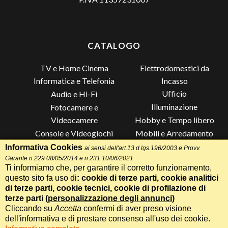
CATALOGO
TV e Home Cinema
Elettrodomestici da
Incasso
Informatica e Telefonia
Ufficio
Audio e Hi-Fi
Illuminazione
Fotocamere e
Videocamere
Hobby e Tempo libero
Console e Videogiochi
Mobili e Arredamento
Piccoli Elettrodomestici
Lista di Nozze
Informativa Cookies
ai sensi dell'art.13 d.lgs.196/2003 e Provv.
Garante n.229 08/05/2014 e n.231 10/06/2021
Grandi Elettrodomestici e
Altro
Ti informiamo che, per garantire il corretto funzionamento,
Climatizzazione
questo sito fa uso di
: cookie di terze parti, cookie analitici
di terze parti, cookie tecnici, cookie di profilazione di
terze parti (
personalizzazione degli annunci
)
Cliccando su
Accetta
confermi di aver preso visione
Termini e Condizioni
-
Privacy Cookie
Whatsapp
Chiama
dell'informativa e di prestare consenso all'uso dei cookie.
Speciale 70 Anni Radionovelli T