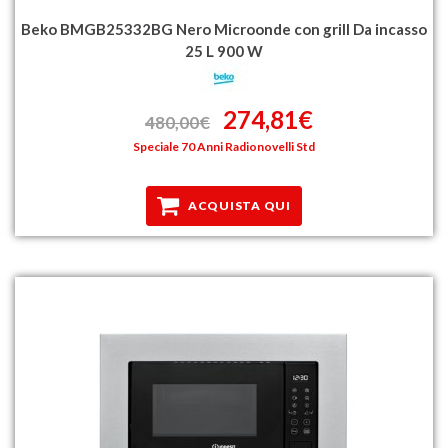
Beko BMGB25332BG Nero Microonde con grill Da incasso
25 L 900 W
274,81€
480,00€
Speciale 70 Anni Radionovelli Std
ACQUISTA QUI