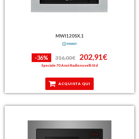
MWI120SX.1
202,91€
-36%
316,00€
Speciale 70 Anni Radionovelli Std
ACQUISTA QUI