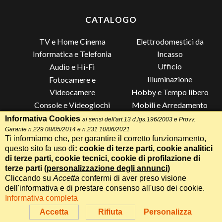
CATALOGO
TV e Home Cinema
Elettrodomestici da
Incasso
Informatica e Telefonia
Ufficio
Audio e Hi-Fi
Illuminazione
Fotocamere e
Videocamere
Hobby e Tempo libero
Console e Videogiochi
Mobili e Arredamento
Piccoli Elettrodomestici
Lista di Nozze
Informativa Cookies
ai sensi dell'art.13 d.lgs.196/2003 e Provv.
Garante n.229 08/05/2014 e n.231 10/06/2021
Grandi Elettrodomestici e
Altro
Ti informiamo che, per garantire il corretto funzionamento,
Climatizzazione
questo sito fa uso di
: cookie di terze parti, cookie analitici
di terze parti, cookie tecnici, cookie di profilazione di
terze parti (
personalizzazione degli annunci
)
Cliccando su
Accetta
confermi di aver preso visione
Termini e Condizioni
-
Privacy Cookie
Whatsapp
Chiama
dell'informativa e di prestare consenso all'uso dei cookie.
Speciale 70 Anni Radionovelli T
Informativa completa
Realizzazione siti web Itala
Parla con un Assistente AI
Accetta
Rifiuta
Personalizza