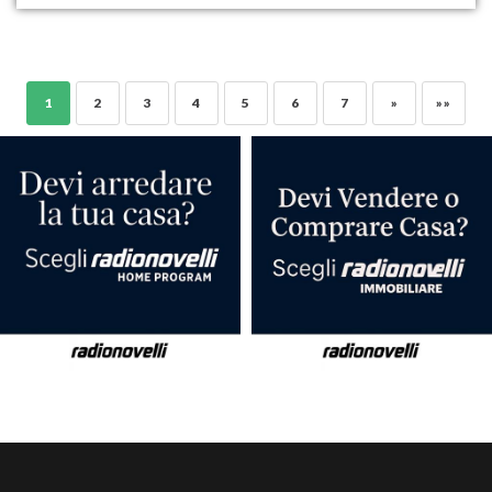
1
2
3
4
5
6
7
»
»»