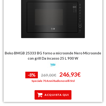
Beko BMGB 25333 BG forno a microonde Nero Microonde
con grill Da incasso 25 L 900 W
246,93€
-8%
269,00€
Speciale 70 Anni Radionovelli Std
ACQUISTA QUI