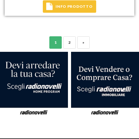
INFO PRODOTTO
1
2
»