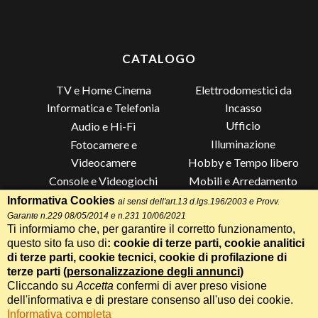
CATALOGO
TV e Home Cinema
Elettrodomestici da
Incasso
Informatica e Telefonia
Ufficio
Audio e Hi-Fi
Illuminazione
Fotocamere e
Videocamere
Hobby e Tempo libero
Console e Videogiochi
Mobili e Arredamento
Piccoli Elettrodomestici
Lista di Nozze
Informativa Cookies
ai sensi dell'art.13 d.lgs.196/2003 e Provv.
Garante n.229 08/05/2014 e n.231 10/06/2021
Grandi Elettrodomestici e
Altro
Ti informiamo che, per garantire il corretto funzionamento,
Climatizzazione
questo sito fa uso di
: cookie di terze parti, cookie analitici
di terze parti, cookie tecnici, cookie di profilazione di
terze parti (
personalizzazione degli annunci
)
Cliccando su
Accetta
confermi di aver preso visione
Termini e Condizioni
-
Privacy Cookie
Whatsapp
Chiama
dell'informativa e di prestare consenso all'uso dei cookie.
Speciale 70 Anni Radionovelli T
Informativa completa
Realizzazione siti web Itala