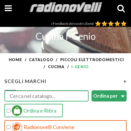
I Feedback dei nostri clienti
Cucina I-Genio
HOME
CATALOGO
PICCOLI ELETTRODOMESTICI
CUCINA
I-GENIO
SCEGLI MARCHI
+
Ordina e Ritira
Radionovelli Conviene