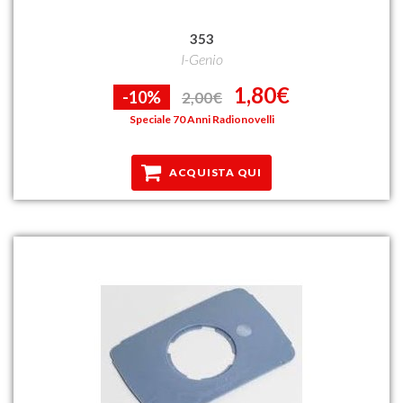
353
I-Genio
1,80€
-10%
2,00€
Speciale 70 Anni Radionovelli
ACQUISTA QUI