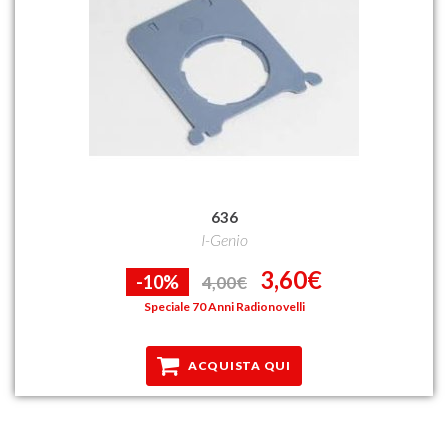
636
I-Genio
3,60€
-10%
4,00€
Speciale 70 Anni Radionovelli
ACQUISTA QUI