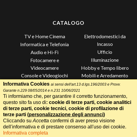
CATALOGO
TV e Home Cinema
Elettrodomestici da
Incasso
Informatica e Telefonia
Ufficio
Audio e Hi-Fi
Illuminazione
Fotocamere e
Videocamere
Hobby e Tempo libero
Console e Videogiochi
Mobili e Arredamento
Piccoli Elettrodomestici
Lista di Nozze
Informativa Cookies
ai sensi dell'art.13 d.lgs.196/2003 e Provv.
Garante n.229 08/05/2014 e n.231 10/06/2021
Grandi Elettrodomestici e
Altro
Ti informiamo che, per garantire il corretto funzionamento,
Climatizzazione
questo sito fa uso di
: cookie di terze parti, cookie analitici
di terze parti, cookie tecnici, cookie di profilazione di
terze parti (
personalizzazione degli annunci
)
Cliccando su
Accetta
confermi di aver preso visione
Termini e Condizioni
-
Privacy Cookie
Whatsapp
Chiama
dell'informativa e di prestare consenso all'uso dei cookie.
Informativa completa
Realizzazione siti web Itala