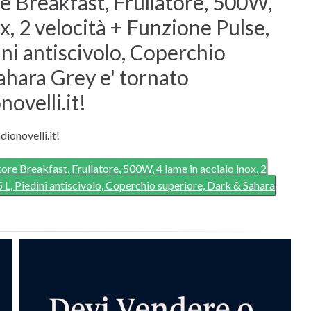
re Breakfast, Frullatore, 500W,
ox, 2 velocità + Funzione Pulse,
ini antiscivolo, Coperchio
ahara Grey e' tornato
ovelli.it!
dionovelli.it!
tore Breakfast, Frullatore, 500W, 4 lame in acciaio inox, 2
5 L, Piedini antiscivolo, Coperchio superiore, Dark & Sahara