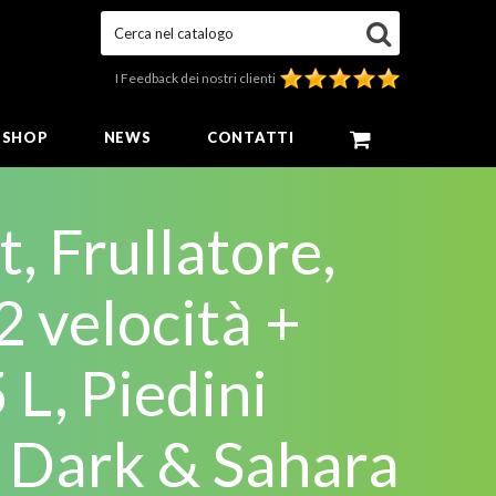
Cerca nel catalogo
I Feedback dei nostri clienti
E SHOP
NEWS
CONTATTI
, Frullatore,
2 velocità +
 L, Piedini
, Dark & Sahara