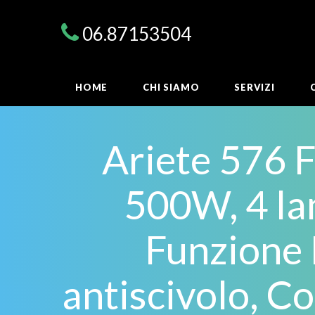
06.87153504
HOME
CHI SIAMO
SERVIZI
Ariete 576 F
500W, 4 lam
Funzione P
antiscivolo, C