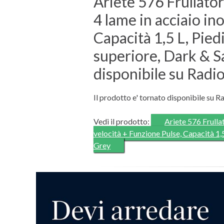
Ariete 576 Frullato
4 lame in acciaio in
Capacità 1,5 L, Pied
superiore, Dark & S
disponibile su Radion
Il prodotto e' tornato disponibile su Ra
Vedi il prodotto:
Ariete 576 Frulla
velocità + Funzione Pulse, Capacità 1,
Grey