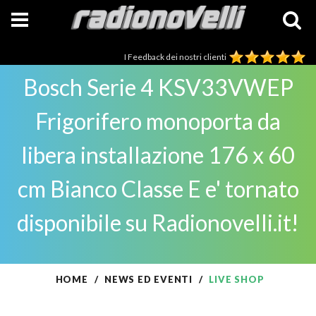
I Feedback dei nostri clienti
Bosch Serie 4 KSV33VWEP
Frigorifero monoporta da
libera installazione 176 x 60
cm Bianco Classe E e' tornato
disponibile su Radionovelli.it!
HOME
NEWS ED EVENTI
LIVE SHOP