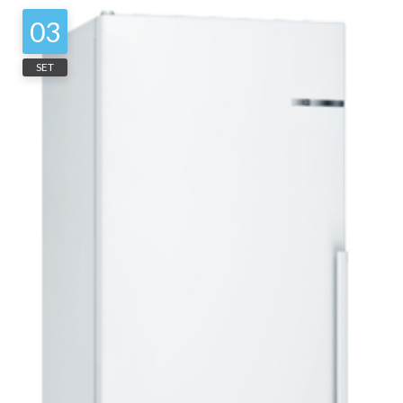
03
SET