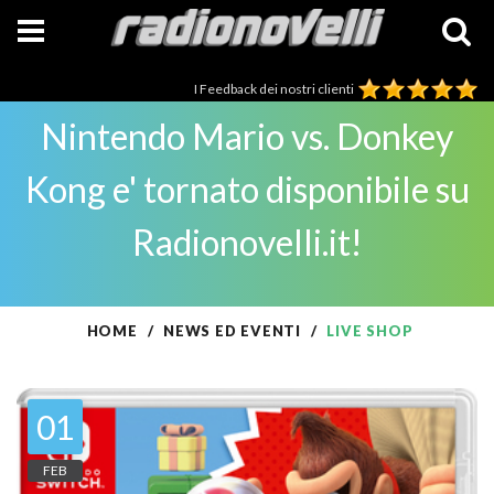
I Feedback dei nostri clienti
Nintendo Mario vs. Donkey
Kong e' tornato disponibile su
Radionovelli.it!
HOME
NEWS ED EVENTI
LIVE SHOP
01
FEB