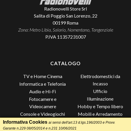
Radionovelli Store Srl
Salita di Poggio San Lorenzo, 22
00199
Roma
Zona: Metro Libia, Salario, Nomentano, Tangenziale
P.IVA 11357231007
CATALOGO
TV e Home Cinema
Elettrodomestici da
Incasso
Informatica e Telefonia
Ufficio
Audio e Hi-Fi
Illuminazione
Fotocamere e
Videocamere
Hobby e Tempo libero
Console e Videogiochi
Mobili e Arredamento
Piccoli Elettrodomestici
Lista di Nozze
Informativa Cookies
ai sensi dell'art.13 d.lgs.196/2003 e Provv.
Grandi Elettrodomestici e
Altro
Garante n.229 08/05/2014 e n.231 10/06/2021