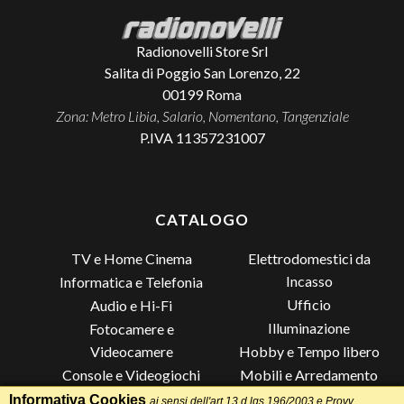
Radionovelli Store Srl
Salita di Poggio San Lorenzo, 22
00199
Roma
Zona: Metro Libia, Salario, Nomentano, Tangenziale
P.IVA 11357231007
CATALOGO
TV e Home Cinema
Elettrodomestici da
Incasso
Informatica e Telefonia
Ufficio
Audio e Hi-Fi
Illuminazione
Fotocamere e
Videocamere
Hobby e Tempo libero
Console e Videogiochi
Mobili e Arredamento
Piccoli Elettrodomestici
Lista di Nozze
Informativa Cookies
ai sensi dell'art.13 d.lgs.196/2003 e Provv.