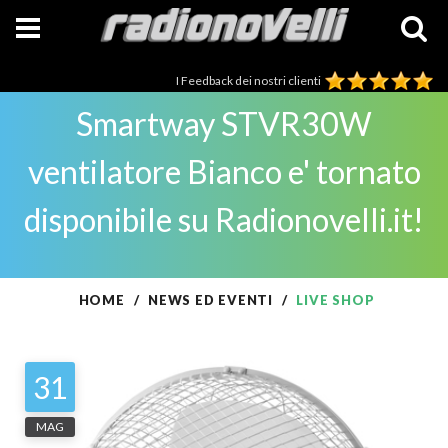
I Feedback dei nostri clienti
Smartway STVR30W
ventilatore Bianco e' tornato
disponibile su Radionovelli.it!
HOME
NEWS ED EVENTI
LIVE SHOP
31
MAG