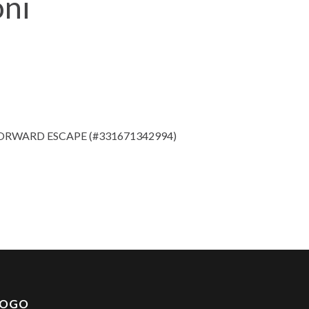
oni
FORWARD ESCAPE (#331671342994)
LOGO