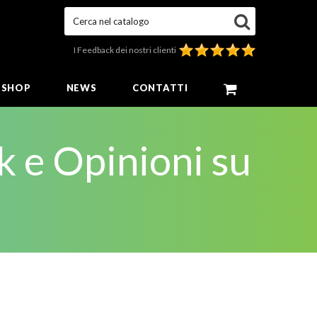
Cerca nel catalogo
I Feedback dei nostri clienti
E SHOP
NEWS
CONTATTI
k e Opinioni su