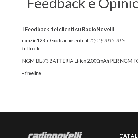
Feedback e Opini
I Feedback dei clienti su RadioNovelli
ronzin123
• Giudizio inserito il
22/10/2015 20:30
tutto ok -
NGM BL-73 BATTERIA Li-ion 2.000mAh PER NGM 
- freeline
CATA