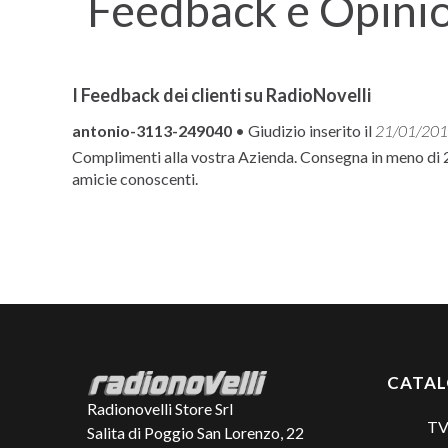
Feedback e Opini
I Feedback dei clienti su RadioNovelli
antonio-3113-249040
• Giudizio inserito il
21/01/201
Complimenti alla vostra Azienda. Consegna in meno di 24
amicie conoscenti.
CATA
Radionovelli Store Srl
TV
Salita di Poggio San Lorenzo, 22