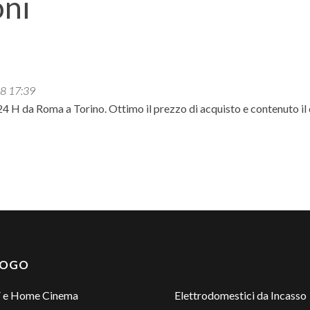
oni
8 17:39
 H da Roma a Torino. Ottimo il prezzo di acquisto e contenuto il c
LOGO
 e Home Cinema
Elettrodomestici da Incasso