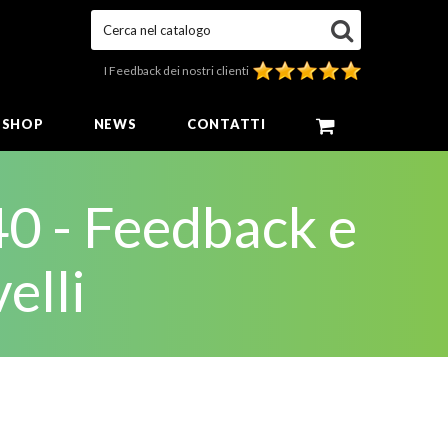
Cerca nel catalogo
I Feedback dei nostri clienti
E SHOP
NEWS
CONTATTI
0 - Feedback e
elli