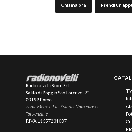
Chiama ora
Prendi un ap
CATA
Radionovelli Store Srl
TV
Salita di Poggio San Lorenzo, 22
Inf
00199
Roma
Aud
Zona: Metro Libia, Salario, Nomentano,
Tangenziale
Fo
P.IVA 11357231007
Co
Pic