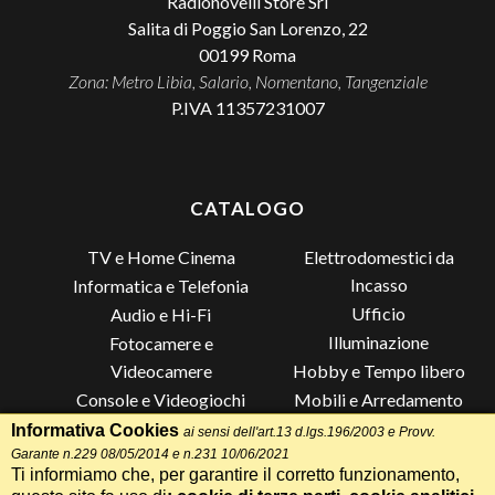
Radionovelli Store Srl
Salita di Poggio San Lorenzo, 22
00199
Roma
Zona: Metro Libia, Salario, Nomentano, Tangenziale
P.IVA 11357231007
CATALOGO
TV e Home Cinema
Elettrodomestici da
Incasso
Informatica e Telefonia
Ufficio
Audio e Hi-Fi
Illuminazione
Fotocamere e
Videocamere
Hobby e Tempo libero
Console e Videogiochi
Mobili e Arredamento
Piccoli Elettrodomestici
Lista di Nozze
Informativa Cookies
ai sensi dell'art.13 d.lgs.196/2003 e Provv.
Grandi Elettrodomestici e
Altro
Garante n.229 08/05/2014 e n.231 10/06/2021
Ti informiamo che, per garantire il corretto funzionamento,
Climatizzazione