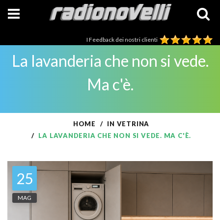
I Feedback dei nostri clienti
La lavanderia che non si vede.
Ma c'è.
HOME
IN VETRINA
LA LAVANDERIA CHE NON SI VEDE. MA C'È.
25
MAG