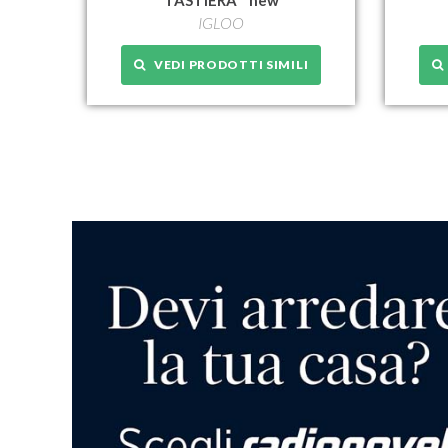
TASTIERA * new
IGLOO
VEDI PRODOTTI SIMILI