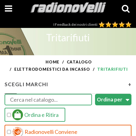
I Feedback dei nostri clienti
Tritarifiuti
HOME
CATALOGO
ELETTRODOMESTICI DA INCASSO
TRITARIFIUTI
SCEGLI MARCHI
+
Ordina e Ritira
Radionovelli Conviene