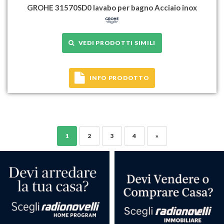
GROHE 31570SD0 lavabo per bagno Acciaio inox
VEDI PRODOTTI SIMILI
INFO PRODOTTO
1
2
3
4
»