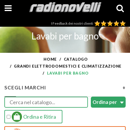
I Feedback dei nostri clienti
Lavabi per bagno
HOME
CATALOGO
GRANDI ELETTRODOMESTICI E CLIMATIZZAZIONE
LAVABI PER BAGNO
SCEGLI MARCHI
+
Ordina e Ritira