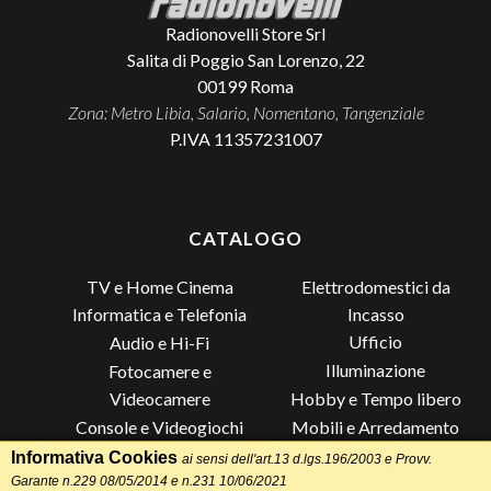
Radionovelli Store Srl
Salita di Poggio San Lorenzo, 22
00199
Roma
Zona: Metro Libia, Salario, Nomentano, Tangenziale
P.IVA 11357231007
CATALOGO
TV e Home Cinema
Elettrodomestici da
Incasso
Informatica e Telefonia
Ufficio
Audio e Hi-Fi
Illuminazione
Fotocamere e
Videocamere
Hobby e Tempo libero
Console e Videogiochi
Mobili e Arredamento
Piccoli Elettrodomestici
Lista di Nozze
Informativa Cookies
ai sensi dell'art.13 d.lgs.196/2003 e Provv.
Garante n.229 08/05/2014 e n.231 10/06/2021
Grandi Elettrodomestici e
Altro