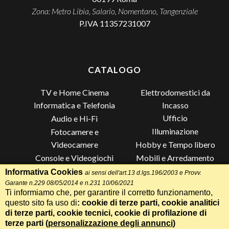
Zona: Metro Libia, Salario, Nomentano, Tangenziale
P.IVA 11357231007
CATALOGO
TV e Home Cinema
Elettrodomestici da
Incasso
Informatica e Telefonia
Ufficio
Audio e Hi-Fi
Illuminazione
Fotocamere e
Videocamere
Hobby e Tempo libero
Console e Videogiochi
Mobili e Arredamento
Piccoli Elettrodomestici
Lista di Nozze
Informativa Cookies
ai sensi dell'art.13 d.lgs.196/2003 e Provv.
Garante n.229 08/05/2014 e n.231 10/06/2021
Grandi Elettrodomestici e
Altro
Ti informiamo che, per garantire il corretto funzionamento,
Climatizzazione
questo sito fa uso di
: cookie di terze parti, cookie analitici
di terze parti, cookie tecnici, cookie di profilazione di
terze parti (
personalizzazione degli annunci
)