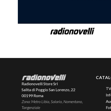
CATA
Radionovelli Store Srl
TV
Salita di Poggio San Lorenzo, 22
Inf
00199
Roma
Aud
Zona: Metro Libia, Salario, Nomentano,
Tangenziale
Fo