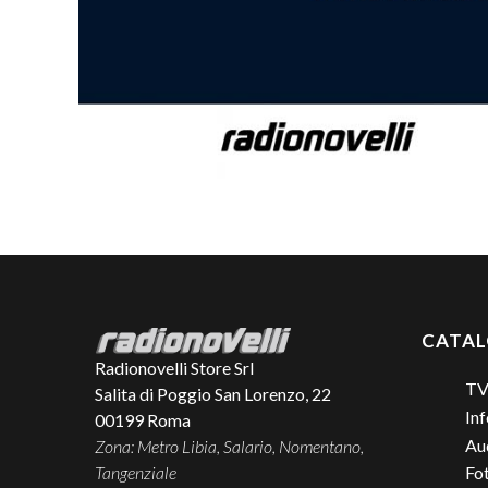
CATA
Radionovelli Store Srl
TV
Salita di Poggio San Lorenzo, 22
Inf
00199
Roma
Aud
Zona: Metro Libia, Salario, Nomentano,
Tangenziale
Fo