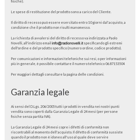
fisiche).
Le spese di restituzione del prodotto sono a carico del Cliente.
Il diritto di recesso può essere esercitato entro 10 giorni dal'acquisto, a
condizione che il prodotto non risulti manomesso.
La richiesta di avvalersi del diritto di recesso va indirizzata a Paolo
Novelli, all'indirizzo email
specificando gli estremi
dell'ordine e del prodotto specifico (numero ordine, codice prodotto).
Per comunicazioni e informazioni telefoniche sui resi, o per informazioni
più in generale, è possibile contattare il numero telefonico 06.87153504
Per maggiori dettagli consultare la
pagina delle condizioni
.
Garanzia legale
Ai sensi del D.Lgs. 206/2005 tutti i prodotti in vendita nei nostri punti
vendita sono coperti dalla Garanzia Legale di 24 mesi (per persone
fisiche senza partita IVA).
La Garanzia Legale di 24 mesi copre i difetti di conformità non
riscontrabili al momento dell'acquisto. Il difetto di conformità sussiste
quando il prodotto non è idoneo all'uso al quale deve servire