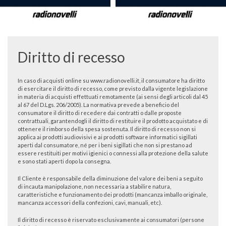
Diritto di recesso
In caso di acquisti online su www.radionovelli.it, il consumatore ha diritto
di esercitare il diritto di recesso, come previsto dalla vigente legislazione
in materia di acquisti effettuati remotamente (ai sensi degli articoli dal 45
al 67 del D.Lgs. 206/2005). La normativa prevede a beneficio del
consumatore il diritto di recedere dai contratti o dalle proposte
contrattuali, garantendogli il diritto di restituire il prodotto acquistato e di
ottenere il rimborso della spesa sostenuta. Il diritto di recesso non si
applica ai prodotti audiovisivi e ai prodotti software informatici sigillati
aperti dal consumatore, né per i beni sigillati che non si prestano ad
essere restituiti per motivi igienici o connessi alla protezione della salute
e sono stati aperti dopo la consegna.
Il Cliente è responsabile della diminuzione del valore dei beni a seguito
di incauta manipolazione, non necessaria a stabilire natura,
caratteristiche e funzionamento dei prodotti (mancanza imballo originale,
mancanza accessori della confezioni, cavi, manuali, etc).
Il diritto di recesso è riservato esclusivamente ai consumatori (persone