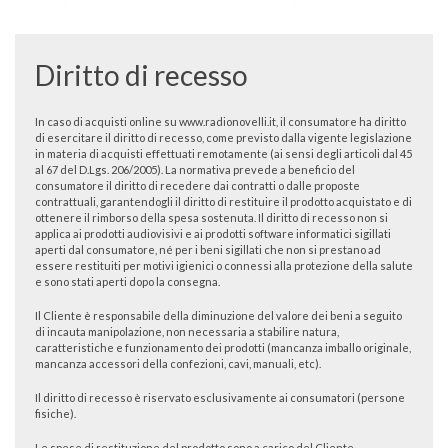
Diritto di recesso
In caso di acquisti online su www.radionovelli.it, il consumatore ha diritto
di esercitare il diritto di recesso, come previsto dalla vigente legislazione
in materia di acquisti effettuati remotamente (ai sensi degli articoli dal 45
al 67 del D.Lgs. 206/2005). La normativa prevede a beneficio del
consumatore il diritto di recedere dai contratti o dalle proposte
contrattuali, garantendogli il diritto di restituire il prodotto acquistato e di
ottenere il rimborso della spesa sostenuta. Il diritto di recesso non si
applica ai prodotti audiovisivi e ai prodotti software informatici sigillati
aperti dal consumatore, né per i beni sigillati che non si prestano ad
essere restituiti per motivi igienici o connessi alla protezione della salute
e sono stati aperti dopo la consegna.
Il Cliente è responsabile della diminuzione del valore dei beni a seguito
di incauta manipolazione, non necessaria a stabilire natura,
caratteristiche e funzionamento dei prodotti (mancanza imballo originale,
mancanza accessori della confezioni, cavi, manuali, etc).
Il diritto di recesso è riservato esclusivamente ai consumatori (persone
fisiche).
Le spese di restituzione del prodotto sono a carico del Cliente.