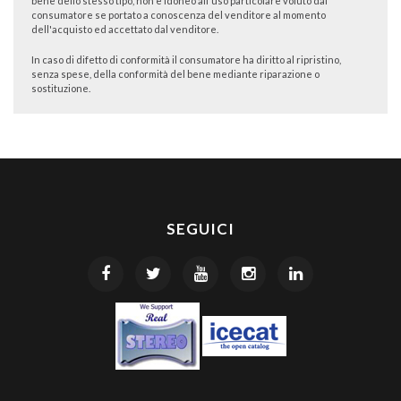
bene dello stesso tipo, non è idoneo all'uso particolare voluto dal
consumatore se portato a conoscenza del venditore al momento
dell'acquisto ed accettato dal venditore.
In caso di difetto di conformità il consumatore ha diritto al ripristino,
senza spese, della conformità del bene mediante riparazione o
sostituzione.
SEGUICI