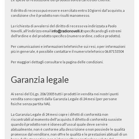
Il diritto di recesso può essere esercitato entro 10 giorni dal'acquisto, a
condizione che il prodotto non risulti manomesso.
La richiesta di avvalersi del diritto di recesso va indirizzata a Paolo
Novelli, all'indirizzo email
specificando gli estremi
dell'ordine e del prodotto specifico (numero ordine, codice prodotto).
Per comunicazioni e informazioni telefoniche sui resi, o per informazioni
più in generale, è possibile contattare il numero telefonico 06.87153504
Per maggiori dettagli consultare la
pagina delle condizioni
.
Garanzia legale
Ai sensi del D.Lgs. 206/2005 tutti i prodotti in vendita nei nostri punti
vendita sono coperti dalla Garanzia Legale di 24 mesi (per persone
fisiche senza partita IVA).
La Garanzia Legale di 24 mesi copre i difetti di conformità non
riscontrabili al momento dell'acquisto. Il difetto di conformità sussiste
quando il prodotto non è idoneo all'uso al quale deve servire
abitualmente, non è conforme alla descrizione o non possiede le qualità
promesse dal venditore, non offre le qualità e le prestazioni abituali di un