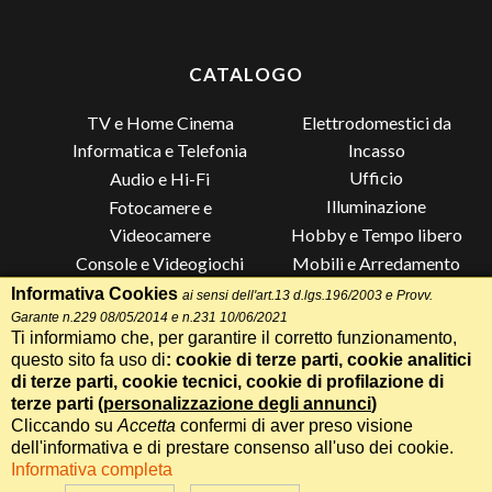
CATALOGO
TV e Home Cinema
Elettrodomestici da
Incasso
Informatica e Telefonia
Ufficio
Audio e Hi-Fi
Illuminazione
Fotocamere e
Videocamere
Hobby e Tempo libero
Console e Videogiochi
Mobili e Arredamento
Piccoli Elettrodomestici
Lista di Nozze
Informativa Cookies
ai sensi dell'art.13 d.lgs.196/2003 e Provv.
Garante n.229 08/05/2014 e n.231 10/06/2021
Grandi Elettrodomestici e
Altro
Ti informiamo che, per garantire il corretto funzionamento,
Climatizzazione
questo sito fa uso di
: cookie di terze parti, cookie analitici
di terze parti, cookie tecnici, cookie di profilazione di
terze parti (
personalizzazione degli annunci
)
Cliccando su
Accetta
confermi di aver preso visione
Termini e Condizioni
-
Privacy Cookie
Whatsapp
Chiama
dell'informativa e di prestare consenso all'uso dei cookie.
Speciale 70 Anni Radionovelli T
Informativa completa
Realizzazione siti web Itala