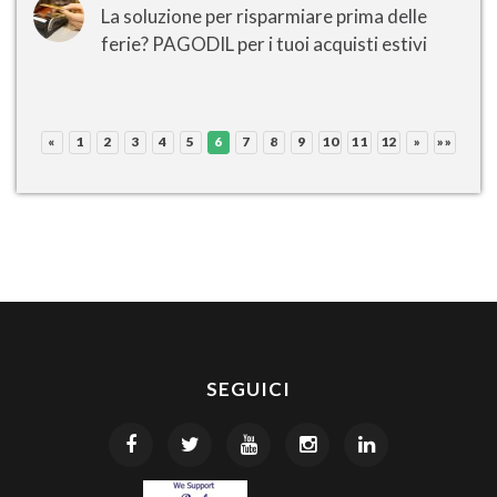
La soluzione per risparmiare prima delle
ferie? PAGODIL per i tuoi acquisti estivi
«
1
2
3
4
5
6
7
8
9
10
11
12
»
»»
SEGUICI