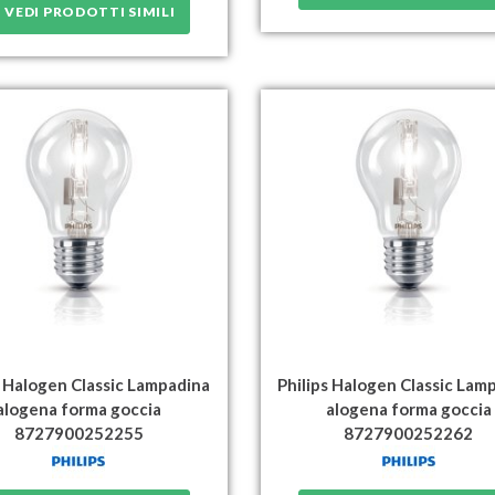
VEDI PRODOTTI SIMILI
s Halogen Classic Lampadina
Philips Halogen Classic Lam
alogena forma goccia
alogena forma goccia
8727900252255
8727900252262