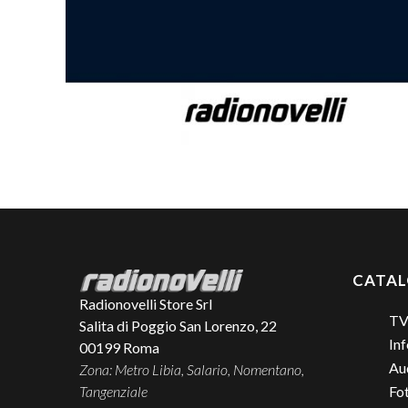
CATA
Radionovelli Store Srl
TV
Salita di Poggio San Lorenzo, 22
Inf
00199
Roma
Aud
Zona: Metro Libia, Salario, Nomentano,
Tangenziale
Fo