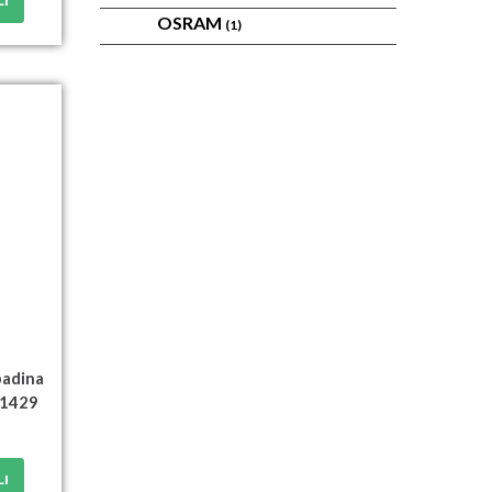
LI
OSRAM
(1)
padina
31429
LI