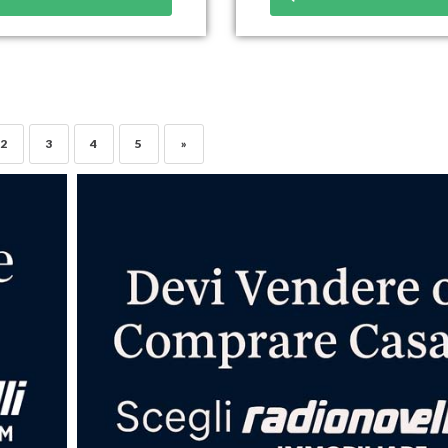
2
3
4
5
»