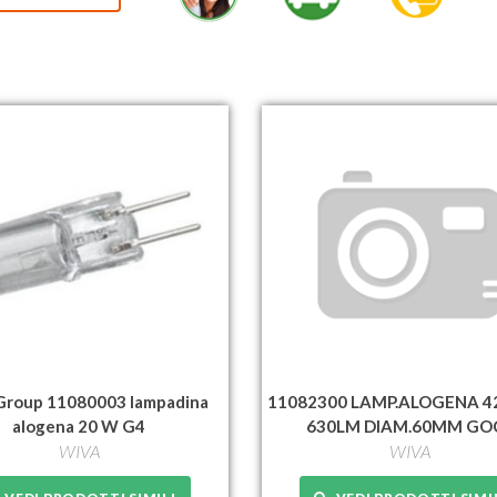
Group 11080003 lampadina
11082300 LAMP.ALOGENA 4
alogena 20 W G4
630LM DIAM.60MM GO
WIVA
WIVA