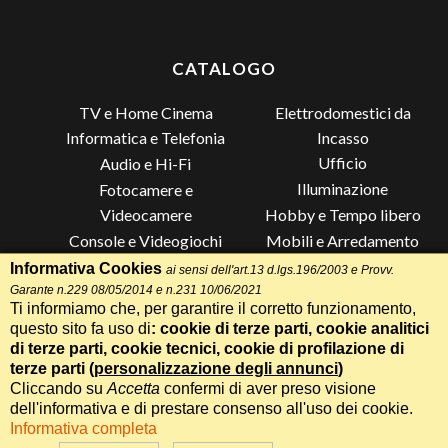
CATALOGO
TV e Home Cinema
Elettrodomestici da
Incasso
Informatica e Telefonia
Ufficio
Audio e Hi-Fi
Illuminazione
Fotocamere e
Videocamere
Hobby e Tempo libero
Console e Videogiochi
Mobili e Arredamento
Piccoli Elettrodomestici
Lista di Nozze
Informativa Cookies
ai sensi dell'art.13 d.lgs.196/2003 e Provv.
Garante n.229 08/05/2014 e n.231 10/06/2021
Grandi Elettrodomestici e
Altro
Ti informiamo che, per garantire il corretto funzionamento,
Climatizzazione
questo sito fa uso di
: cookie di terze parti, cookie analitici
di terze parti, cookie tecnici, cookie di profilazione di
terze parti (
personalizzazione degli annunci
)
Cliccando su
Accetta
confermi di aver preso visione
Termini e Condizioni
-
Privacy Cookie
Whatsapp
Chiama
dell'informativa e di prestare consenso all'uso dei cookie.
Speciale 70 Anni Radionovelli T
Informativa completa
Realizzazione siti web Itala