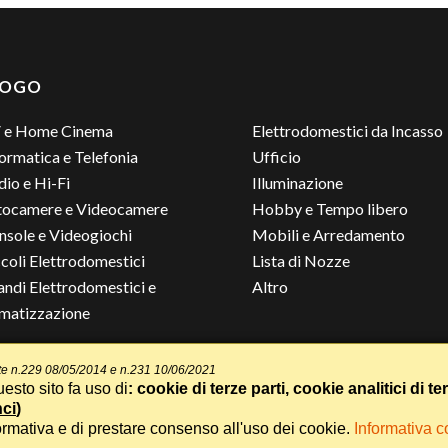
LOGO
 e Home Cinema
Elettrodomestici da Incasso
ormatica e Telefonia
Ufficio
io e Hi-Fi
Illuminazione
tocamere e Videocamere
Hobby e Tempo libero
nsole e Videogiochi
Mobili e Arredamento
coli Elettrodomestici
Lista di Nozze
andi Elettrodomestici e
Altro
imatizzazione
ante n.229 08/05/2014 e n.231 10/06/2021
Termini e Condizioni
-
Privacy Cookie
esto sito fa uso di
: cookie di terze parti, cookie analitici di te
Speciale 70 Anni Radionovelli T
nci
)
Realizzazione siti web Itala
ormativa e di prestare consenso all'uso dei cookie.
Informativa 
Whatsapp
Chiama
Parla con un Assistente A