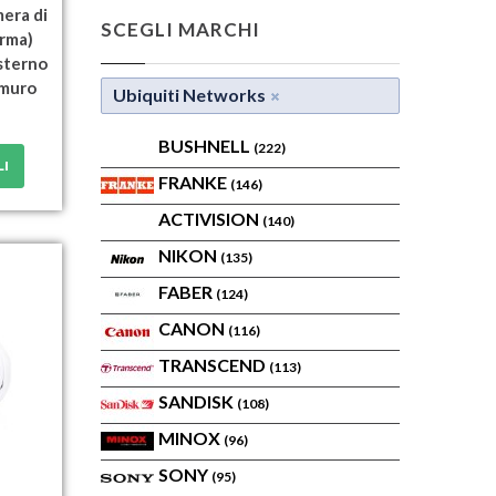
era di
SCEGLI MARCHI
orma)
Esterno
/muro
Ubiquiti Networks
BUSHNELL
(222)
LI
FRANKE
(146)
ACTIVISION
(140)
NIKON
(135)
FABER
(124)
CANON
(116)
TRANSCEND
(113)
SANDISK
(108)
MINOX
(96)
SONY
(95)