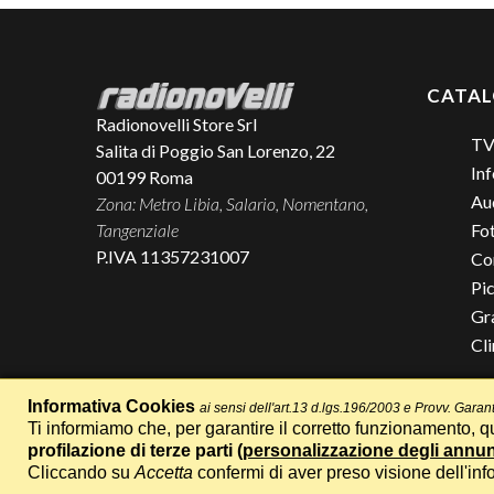
CATA
Radionovelli Store Srl
TV
Salita di Poggio San Lorenzo, 22
Inf
00199
Roma
Aud
Zona: Metro Libia, Salario, Nomentano,
Tangenziale
Fo
P.IVA 11357231007
Co
Pic
Gr
Cl
Informativa Cookies
ai sensi dell'art.13 d.lgs.196/2003 e Provv. Gar
Ti informiamo che, per garantire il corretto funzionamento, qu
profilazione di terze parti (
personalizzazione degli annu
Cliccando su
Accetta
confermi di aver preso visione dell'inf