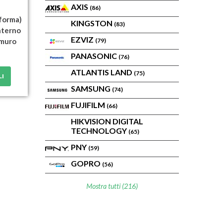
AXIS
(86)
(forma)
KINGSTON
(83)
nterno
EZVIZ
/muro
(79)
PANASONIC
(76)
ATLANTIS LAND
(75)
LI
SAMSUNG
(74)
FUJIFILM
(66)
HIKVISION DIGITAL
TECHNOLOGY
(65)
PNY
(59)
GOPRO
(56)
Mostra tutti (216)