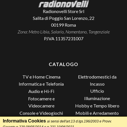
Radionovelli Store Srl
Salita di Poggio San Lorenzo, 22
00199
Roma
Zona: Metro Libia, Salario, Nomentano, Tangenziale
P.IVA 11357231007
CATALOGO
TV e Home Cinema
Elettrodomestici da
Incasso
Informatica e Telefonia
Ufficio
Audio e Hi-Fi
Illuminazione
Fotocamere e
Videocamere
Hobby e Tempo libero
Console e Videogiochi
Mobili e Arredamento
Piccoli Elettrodomestici
Lista di Nozze
Informativa Cookies
ai sensi dell'art.13 d.lgs.196/2003 e Provv.