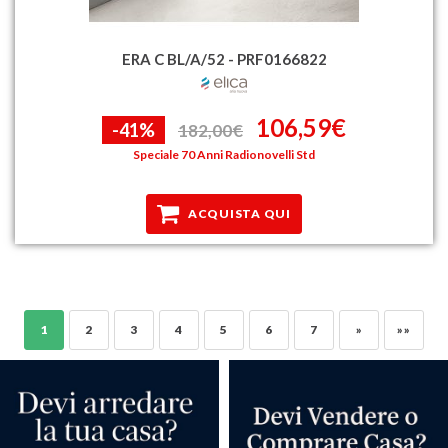
ERA C BL/A/52 - PRF0166822
106,59€
-41%
182,00€
Speciale 70 Anni Radionovelli Std
ACQUISTA QUI
1
2
3
4
5
6
7
»
»»