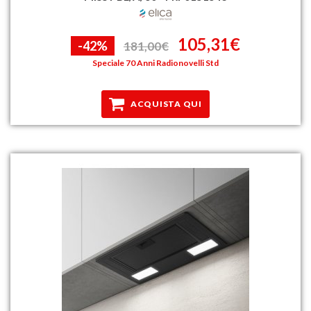
105,31€
-42%
181,00€
Speciale 70 Anni Radionovelli Std
ACQUISTA QUI