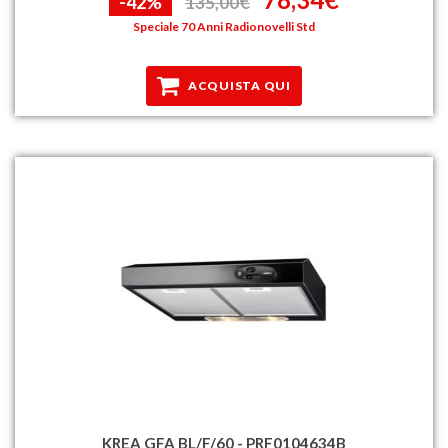
-42%
135,00€
Speciale 70 Anni Radionovelli Std
ACQUISTA QUI
KREA GFA BL/F/60 - PRF0104634B