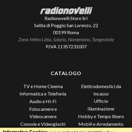
Radionovelli Store Srl
Salita di Poggio San Lorenzo, 22
00199
Roma
Zona: Metro Libia, Salario, Nomentano, Tangenziale
P.IVA 11357231007
CATALOGO
TV e Home Cinema
Elettrodomestici da
Incasso
Informatica e Telefonia
Ufficio
Audio e Hi-Fi
Illuminazione
Fotocamere e
Videocamere
Hobby e Tempo libero
Console e Videogiochi
Mobili e Arredamento
Piccoli Elettrodomestici
Lista di Nozze