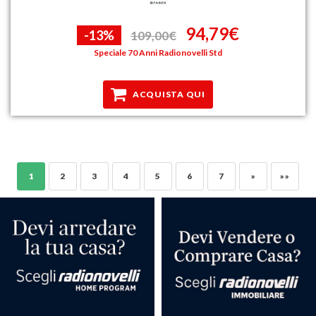
94,79€
-13%
109,00€
Speciale 70 Anni Radionovelli Std
ACQUISTA QUI
1
2
3
4
5
6
7
»
»»