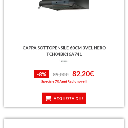
CAPPA SOTTOPENSILE 60CM 3VEL NERO
TCH04BK16A741
82,20€
-8%
89,00€
Speciale 70 Anni Radionovelli
ACQUISTA QUI