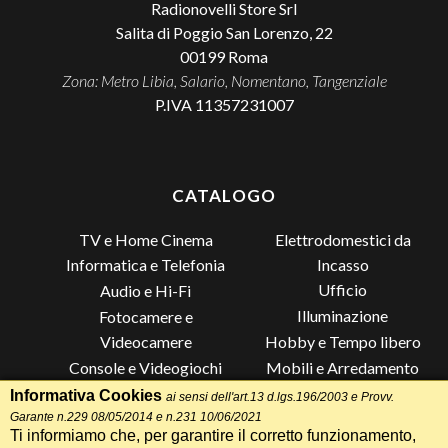
Radionovelli Store Srl
Salita di Poggio San Lorenzo, 22
00199
Roma
Zona: Metro Libia, Salario, Nomentano, Tangenziale
P.IVA 11357231007
CATALOGO
TV e Home Cinema
Elettrodomestici da
Incasso
Informatica e Telefonia
Ufficio
Audio e Hi-Fi
Illuminazione
Fotocamere e
Videocamere
Hobby e Tempo libero
Console e Videogiochi
Mobili e Arredamento
Piccoli Elettrodomestici
Lista di Nozze
Informativa Cookies
ai sensi dell'art.13 d.lgs.196/2003 e Provv.
Garante n.229 08/05/2014 e n.231 10/06/2021
Grandi Elettrodomestici e
Altro
Ti informiamo che, per garantire il corretto funzionamento,
Climatizzazione