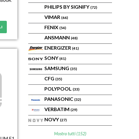
PHILIPS BY SIGNIFY
(72)
VIMAR
(66)
FENIX
LI
(54)
ANSMANN
(48)
ENERGIZER
(41)
SONY
(41)
SAMSUNG
(35)
CFG
(35)
POLYPOOL
(33)
PANASONIC
(32)
VERBATIM
(29)
NOVY
(27)
Mostra tutti (152)
LUM E1