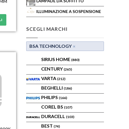
LAMPADE DA SOFFITTO
1MM
ILLUMINAZIONE A SOSPENSIONE
LI
SCEGLI MARCHI
BSA TECHNOLOGY
SIRIUS HOME
(880)
CENTURY
(265)
VARTA
(212)
BEGHELLI
(186)
PHILIPS
(166)
COREL BS
(107)
DURACELL
(103)
BEST
(74)
2800K