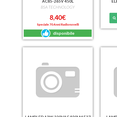
AC85-265V 450L
EL
BSA TECHNOLOGY
8,40€
Speciale 70 Anni Radionovelli
disponibile
LAMP.LED 12W 220VAC 930LM E27
LAMP.