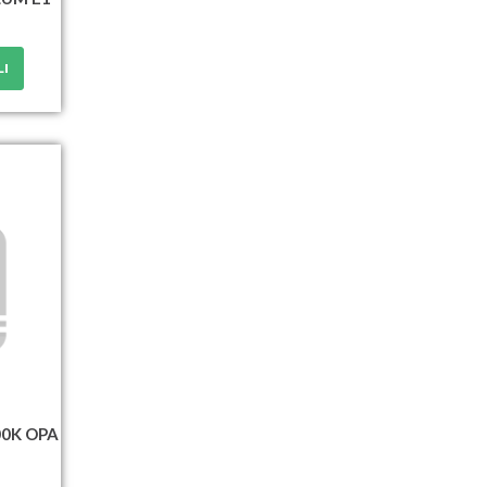
LI
00K OPA