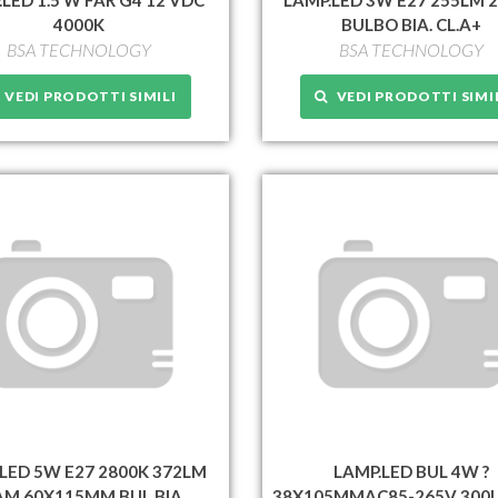
4000K
BULBO BIA. CL.A+
BSA TECHNOLOGY
BSA TECHNOLOGY
VEDI PRODOTTI SIMILI
VEDI PRODOTTI SIMI
LED 5W E27 2800K 372LM
LAMP.LED BUL 4W ?
AM.60X115MM BUL.BIA
38X105MMAC85-265V 300