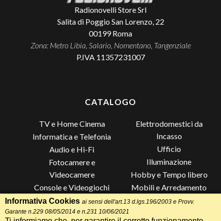
Radionovelli Store Srl
Salita di Poggio San Lorenzo, 22
00199
Roma
Zona: Metro Libia, Salario, Nomentano, Tangenziale
P.IVA 11357231007
CATALOGO
TV e Home Cinema
Elettrodomestici da
Incasso
Informatica e Telefonia
Ufficio
Audio e Hi-Fi
Illuminazione
Fotocamere e
Videocamere
Hobby e Tempo libero
Console e Videogiochi
Mobili e Arredamento
Piccoli Elettrodomestici
Lista di Nozze
Informativa Cookies
ai sensi dell'art.13 d.lgs.196/2003 e Provv.
Grandi Elettrodomestici e
Altro
Garante n.229 08/05/2014 e n.231 10/06/2021
Ti informiamo che, per garantire il corretto funzionamento,