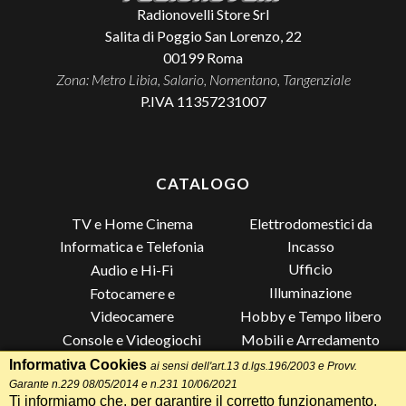
Radionovelli Store Srl
Salita di Poggio San Lorenzo, 22
00199
Roma
Zona: Metro Libia, Salario, Nomentano, Tangenziale
P.IVA 11357231007
CATALOGO
TV e Home Cinema
Elettrodomestici da
Incasso
Informatica e Telefonia
Ufficio
Audio e Hi-Fi
Illuminazione
Fotocamere e
Videocamere
Hobby e Tempo libero
Console e Videogiochi
Mobili e Arredamento
Piccoli Elettrodomestici
Lista di Nozze
Informativa Cookies
ai sensi dell'art.13 d.lgs.196/2003 e Provv.
Garante n.229 08/05/2014 e n.231 10/06/2021
Grandi Elettrodomestici e
Altro
Ti informiamo che, per garantire il corretto funzionamento,