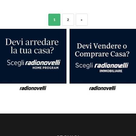
1
2
»