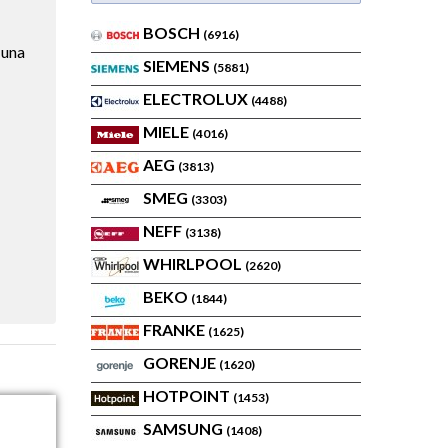
BOSCH
(6916)
 una
SIEMENS
(5881)
ELECTROLUX
(4488)
MIELE
(4016)
AEG
(3813)
SMEG
(3303)
NEFF
(3138)
WHIRLPOOL
(2620)
BEKO
(1844)
FRANKE
(1625)
GORENJE
(1620)
HOTPOINT
(1453)
SAMSUNG
(1408)