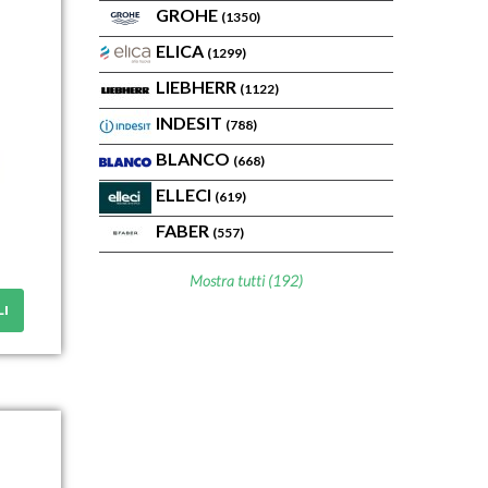
GROHE
(1350)
ELICA
(1299)
LIEBHERR
(1122)
INDESIT
(788)
BLANCO
(668)
ELLECI
(619)
FABER
(557)
Mostra tutti (192)
LI