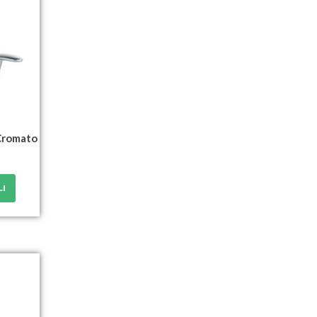
Cromato
LI