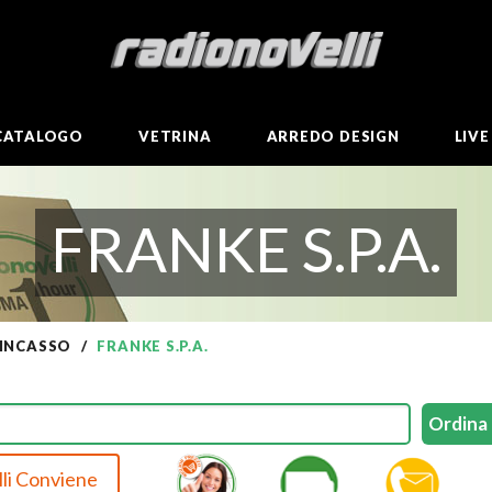
CATALOGO
VETRINA
ARREDO DESIGN
LIV
FRANKE S.P.A.
 INCASSO
FRANKE S.P.A.
li Conviene