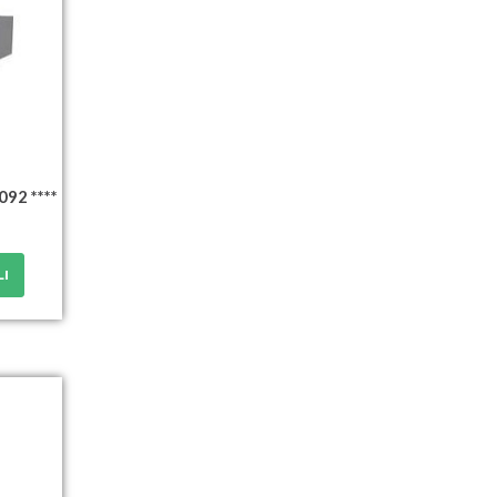
92 ****
LI