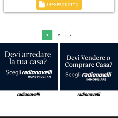
INFO PRODOTTO
1
2
»