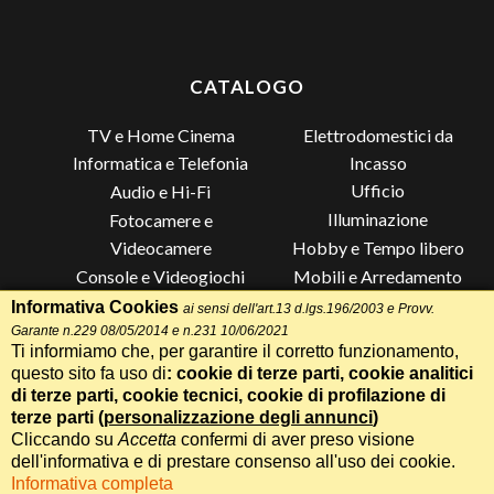
CATALOGO
TV e Home Cinema
Elettrodomestici da
Incasso
Informatica e Telefonia
Ufficio
Audio e Hi-Fi
Illuminazione
Fotocamere e
Videocamere
Hobby e Tempo libero
Console e Videogiochi
Mobili e Arredamento
Piccoli Elettrodomestici
Lista di Nozze
Informativa Cookies
ai sensi dell'art.13 d.lgs.196/2003 e Provv.
Garante n.229 08/05/2014 e n.231 10/06/2021
Grandi Elettrodomestici e
Altro
Ti informiamo che, per garantire il corretto funzionamento,
Climatizzazione
questo sito fa uso di
: cookie di terze parti, cookie analitici
di terze parti, cookie tecnici, cookie di profilazione di
terze parti (
personalizzazione degli annunci
)
Cliccando su
Accetta
confermi di aver preso visione
Termini e Condizioni
-
Privacy Cookie
Whatsapp
Chiama
dell'informativa e di prestare consenso all'uso dei cookie.
Speciale 70 Anni Radionovelli T
Informativa completa
Realizzazione siti web Itala