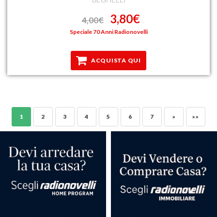
3,80€
4,00€
Speciale 70 Anni Radionovelli
ACQUISTA QUI
1
2
3
4
5
6
7
»
»»