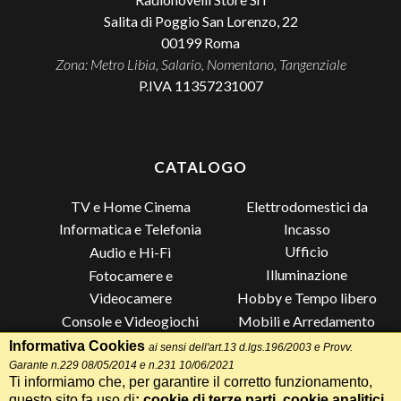
Salita di Poggio San Lorenzo, 22
00199
Roma
Zona: Metro Libia, Salario, Nomentano, Tangenziale
P.IVA 11357231007
CATALOGO
TV e Home Cinema
Elettrodomestici da
Incasso
Informatica e Telefonia
Ufficio
Audio e Hi-Fi
Illuminazione
Fotocamere e
Videocamere
Hobby e Tempo libero
Console e Videogiochi
Mobili e Arredamento
Piccoli Elettrodomestici
Lista di Nozze
Informativa Cookies
ai sensi dell'art.13 d.lgs.196/2003 e Provv.
Garante n.229 08/05/2014 e n.231 10/06/2021
Grandi Elettrodomestici e
Altro
Ti informiamo che, per garantire il corretto funzionamento,
Climatizzazione
questo sito fa uso di
: cookie di terze parti, cookie analitici