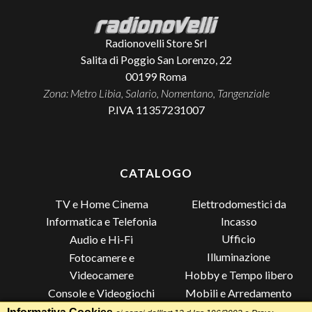
Radionovelli Store Srl
Salita di Poggio San Lorenzo, 22
00199
Roma
Zona: Metro Libia, Salario, Nomentano, Tangenziale
P.IVA 11357231007
CATALOGO
TV e Home Cinema
Elettrodomestici da
Incasso
Informatica e Telefonia
Ufficio
Audio e Hi-Fi
Illuminazione
Fotocamere e
Videocamere
Hobby e Tempo libero
Console e Videogiochi
Mobili e Arredamento
Piccoli Elettrodomestici
Lista di Nozze