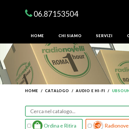
06.87153504
HOME
CHI SIAMO
SERVIZI
HOME
CATALOGO
AUDIO E HI-FI
UBSOU
Ordina e Ritira
Radionovel