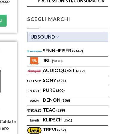
PROFESSIONISTI/CONSUMATORI
Rosso
SCEGLI MARCHI
LI
UBSOUND
SENNHEISER
(2147)
JBL
(1370)
AUDIOQUEST
(379)
SONY
(321)
PURE
(309)
DENON
(306)
TEAC
(299)
KLIPSCH
(261)
Cablato
Nero
TREVI
(252)