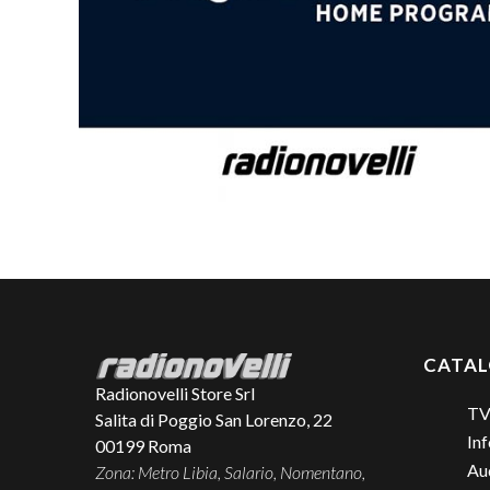
CATA
Radionovelli Store Srl
TV
Salita di Poggio San Lorenzo, 22
Inf
00199
Roma
Aud
Zona: Metro Libia, Salario, Nomentano,