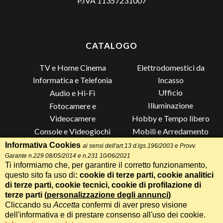
P.IVA 11357231007
CATALOGO
TV e Home Cinema
Elettrodomestici da
Incasso
Informatica e Telefonia
Ufficio
Audio e Hi-Fi
Illuminazione
Fotocamere e
Videocamere
Hobby e Tempo libero
Console e Videogiochi
Mobili e Arredamento
Piccoli Elettrodomestici
Lista di Nozze
Informativa Cookies
ai sensi dell'art.13 d.lgs.196/2003 e Provv.
Garante n.229 08/05/2014 e n.231 10/06/2021
Grandi Elettrodomestici e
Altro
Ti informiamo che, per garantire il corretto funzionamento,
Climatizzazione
questo sito fa uso di
: cookie di terze parti, cookie analitici
di terze parti, cookie tecnici, cookie di profilazione di
terze parti (
personalizzazione degli annunci
)
Cliccando su
Accetta
confermi di aver preso visione
Termini e Condizioni
-
Privacy Cookie
Whatsapp
Chiama
dell'informativa e di prestare consenso all'uso dei cookie.
Speciale 70 Anni Radionovelli T