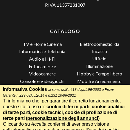
P.IVA 11357231007
CATALOGO
TV e Home Cinema
Elettrodomestici da
Incasso
Informatica e Telefonia
Ufficio
Audio e Hi-Fi
Illuminazione
Fotocamere e
Videocamere
Hobby e Tempo libero
Console e Videogiochi
Mobili e Arredamento
Piccoli Elettrodomestici
Lista di Nozze
Informativa Cookies
ai sensi dell'art.13 d.lgs.196/2003 e Provv.
Garante n.229 08/05/2014 e n.231 10/06/2021
Grandi Elettrodomestici e
Altro
Ti informiamo che, per garantire il corretto funzionamento,
Climatizzazione
questo sito fa uso di
: cookie di terze parti, cookie analitici
di terze parti, cookie tecnici, cookie di profilazione di
terze parti (
personalizzazione degli annunci
)
Cliccando su
Accetta
confermi di aver preso visione
Termini e Condizioni
-
Privacy Cookie
Whatsapp
Chiama
dell'informativa e di prestare consenso all'uso dei cookie.