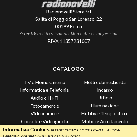
Radionovelli Store Srl
Salita di Poggio San Lorenzo, 22
00199
Roma
Zona: Metro Libia, Salario, Nomentano, Tangenziale
P.IVA 11357231007
CATALOGO
TV e Home Cinema
Elettrodomestici da
Incasso
Informatica e Telefonia
Ufficio
Audio e Hi-Fi
Illuminazione
Fotocamere e
Videocamere
Hobby e Tempo libero
Console e Videogiochi
Mobili e Arredamento
Piccoli Elettrodomestici
Lista di Nozze
Informativa Cookies
ai sensi dell'art.13 d.lgs.196/2003 e Provv.
Garante n.229 08/05/2014 e n.231 10/06/2021