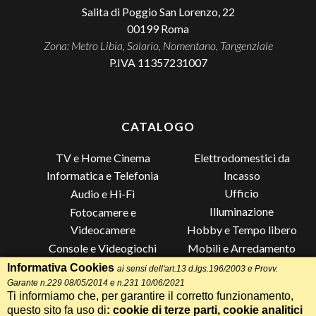
Salita di Poggio San Lorenzo, 22
00199
Roma
Zona: Metro Libia, Salario, Nomentano, Tangenziale
P.IVA 11357231007
CATALOGO
TV e Home Cinema
Elettrodomestici da
Incasso
Informatica e Telefonia
Ufficio
Audio e Hi-Fi
Illuminazione
Fotocamere e
Videocamere
Hobby e Tempo libero
Console e Videogiochi
Mobili e Arredamento
Piccoli Elettrodomestici
Lista di Nozze
Informativa Cookies
ai sensi dell'art.13 d.lgs.196/2003 e Provv.
Garante n.229 08/05/2014 e n.231 10/06/2021
Grandi Elettrodomestici e
Altro
Ti informiamo che, per garantire il corretto funzionamento,
Climatizzazione
questo sito fa uso di
: cookie di terze parti, cookie analitici