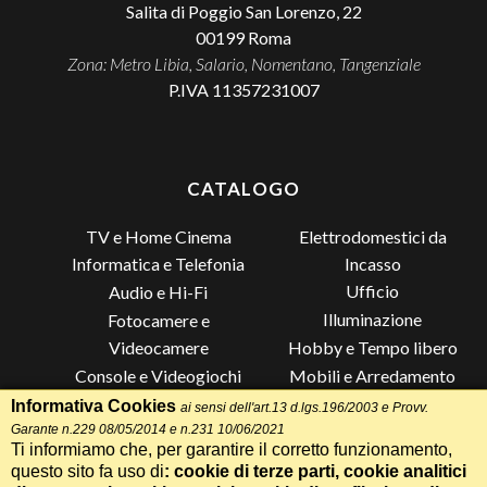
Salita di Poggio San Lorenzo, 22
00199
Roma
Zona: Metro Libia, Salario, Nomentano, Tangenziale
P.IVA 11357231007
CATALOGO
TV e Home Cinema
Elettrodomestici da
Incasso
Informatica e Telefonia
Ufficio
Audio e Hi-Fi
Illuminazione
Fotocamere e
Videocamere
Hobby e Tempo libero
Console e Videogiochi
Mobili e Arredamento
Piccoli Elettrodomestici
Lista di Nozze
Informativa Cookies
ai sensi dell'art.13 d.lgs.196/2003 e Provv.
Garante n.229 08/05/2014 e n.231 10/06/2021
Grandi Elettrodomestici e
Altro
Ti informiamo che, per garantire il corretto funzionamento,
Climatizzazione
questo sito fa uso di
: cookie di terze parti, cookie analitici