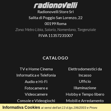
Radionovelli Store Srl
Salita di Poggio San Lorenzo, 22
00199
Roma
Zona: Metro Libia, Salario, Nomentano, Tangenziale
P.IVA 11357231007
CATALOGO
TV e Home Cinema
Elettrodomestici da
Incasso
Informatica e Telefonia
Ufficio
Audio e Hi-Fi
Illuminazione
Fotocamere e
Videocamere
Hobby e Tempo libero
Console e Videogiochi
Mobili e Arredamento
Piccoli Elettrodomestici
Lista di Nozze
Informativa Cookies
ai sensi dell'art.13 d.lgs.196/2003 e Provv.