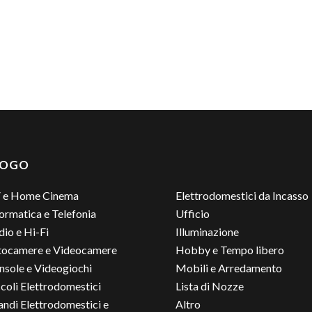
LOGO
 e Home Cinema
Elettrodomestici da Incasso
ormatica e Telefonia
Ufficio
io e Hi-Fi
Illuminazione
tocamere e Videocamere
Hobby e Tempo libero
nsole e Videogiochi
Mobili e Arredamento
coli Elettrodomestici
Lista di Nozze
andi Elettrodomestici e
Altro