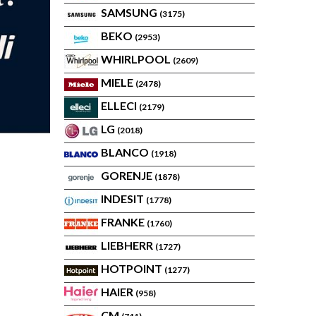
SAMSUNG
(3175)
BEKO
(2953)
WHIRLPOOL
(2609)
MIELE
(2478)
ELLECI
(2179)
LG
(2018)
BLANCO
(1918)
GORENJE
(1878)
INDESIT
(1778)
FRANKE
(1760)
LIEBHERR
(1727)
HOTPOINT
(1277)
HAIER
(958)
CM