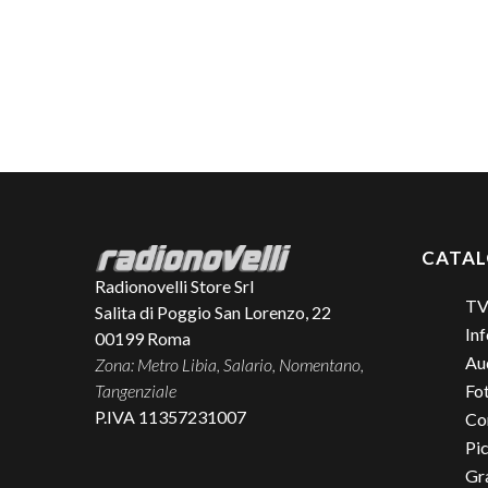
CATA
Radionovelli Store Srl
TV
Salita di Poggio San Lorenzo, 22
Inf
00199
Roma
Aud
Zona: Metro Libia, Salario, Nomentano,
Tangenziale
Fo
P.IVA 11357231007
Co
Pic
Gr