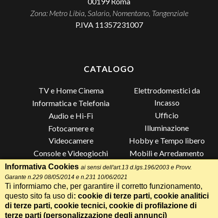
00199
Roma
Zona: Metro Libia, Salario, Nomentano, Tangenziale
P.IVA 11357231007
CATALOGO
TV e Home Cinema
Elettrodomestici da
Incasso
Informatica e Telefonia
Ufficio
Audio e Hi-Fi
Illuminazione
Fotocamere e
Videocamere
Hobby e Tempo libero
Console e Videogiochi
Mobili e Arredamento
Piccoli Elettrodomestici
Lista di Nozze
Informativa Cookies
ai sensi dell'art.13 d.lgs.196/2003 e Provv.
Grandi Elettrodomestici e
Altro
Garante n.229 08/05/2014 e n.231 10/06/2021
Ti informiamo che, per garantire il corretto funzionamento,
Climatizzazione
questo sito fa uso di
: cookie di terze parti, cookie analitici
di terze parti, cookie tecnici, cookie di profilazione di
terze parti (
personalizzazione degli annunci
)