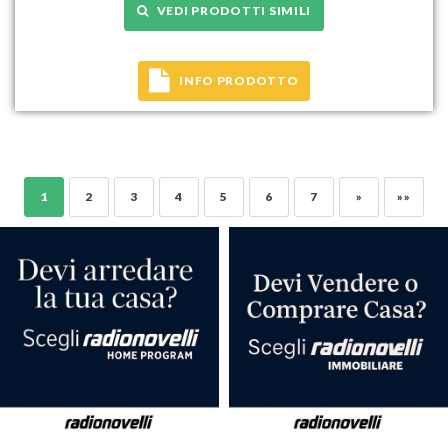
VEDI PRODOTTI SIMILI
INFO PRODOTTO
1
2
3
4
5
6
7
»
»»